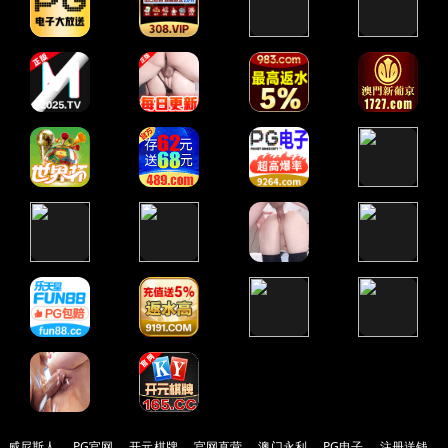
威尼斯人
PG官网
开元棋牌
官网直营
澳门永利
PG电子
注册送钱